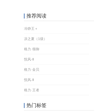
推荐阅读
冷静王＋
凉之夏（1级）
格力·领御
悦风-Ⅱ
格力·金贝
悦风-Ⅱ
格力·王者
热门标签