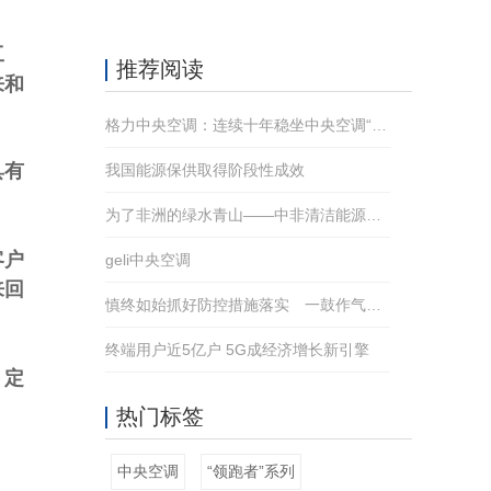
工
推荐阅读
来和
格力中央空调：连续十年稳坐中央空调“顶流”宝座
具有
我国能源保供取得阶段性成效
为了非洲的绿水青山——中非清洁能源合作助推非洲绿色转型
客户
geli中央空调
来回
慎终如始抓好防控措施落实 一鼓作气打赢疫情防控歼灭战
终端用户近5亿户 5G成经济增长新引擎
，定
热门标签
中央空调
“领跑者”系列