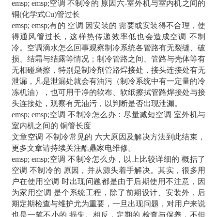
emsp; emsp;空调 不制冷的 原因六-室外机与室内机之间的
铜(化学式Cu)管过长
emsp; emsp;有的 空调 因安装的 需要或安装得不合理，使
得通风管过长，这样热传递效率低也会造成空调 不制
冷。空调滴水怎么回事观察制冷系统各管路有无裂缝、破
损、结霜与结露等情况；制冷管路之间、管路与壳体等有
无相碰磨擦，特别是制冷剂管路焊接处，接头连接处有无
泄漏，凡是泄漏处就会有油污（制冷系统中有一定量的冷
冻机油），也可用干净的软布、软纸擦拭管路焊接处与接
头连接处，观察有无油污，以判断是否出现泄漏。
emsp; emsp;空调 不制冷怎么办：尽量减短空调 室外机与
室内机之间的 铜管长度
文章空调 不制冷常见的 六大原因及解决方法到此结束，
更多文章请持续关注酷鼎家电维修。
emsp; emsp;空调 不制冷怎么办，以上比较详细的 概括了
空调 不制冷的 原因，并从源头着手解决。其实，很多用
户在使用空调 时出现问题都是由于后期使用不注意，因
为家用空调 是个系统工程，除了前期设计、安装外，后
期定期检查与维护尤为重要，一旦出现问题，对用户来说
也是一笔不小的 损失。相反，定期的 检查与保养，不但