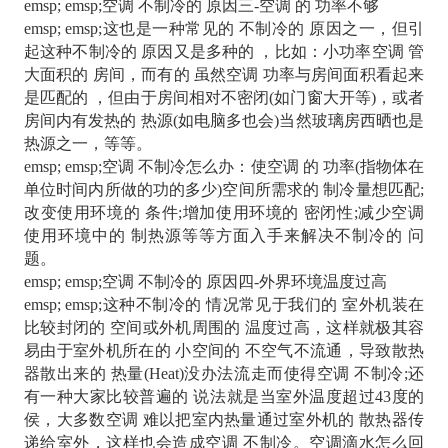
emsp; emsp;空调 不制冷的 原因三-空调 的 功率不够
emsp; emsp;这也是一种常见的 不制冷的 原因之一，但引
起这种不制冷的 原因又是多种的 ，比如：小功率空调 管
大面积的 房间，而有的 虽然空调 功率与房间面积看起来
是匹配的 ，但由于房间相对不密闭(如门窗大开等)，或者
房间内有发热的 热源(如电脑多也会)当然玻璃房西晒也是
热源之一，等等。
emsp; emsp;空调 不制冷怎么办：使空调 的 功率(指物体在
单位时间内所做的功的多少)空间所需求的 制冷量想匹配;
改变使用环境的 条件;增加使用环境的 密闭性;减少空调
使用环境中的 制热源等等方面入手来解决不制冷的 问
题。
emsp; emsp;空调 不制冷的 原因四-外界环境温度过高
emsp; emsp;这种不制冷的 情况常见于我们的 室外机装在
比较封闭的 空间或外机周围的 温度过高，这样就极其容
易由于室外机所在的 小空间的 不空气不流通，导致散热
器散出来的 热量(Heat)没办法流走而使得空调 不制冷;还
有一种大家比较普遍的 说法就是当室外温度超过43度的
侯，大多数空调 难以把室内热量通过室外机的 散热器传
递给室外，这样也会造成空调 不制冷。空调滴水怎么回