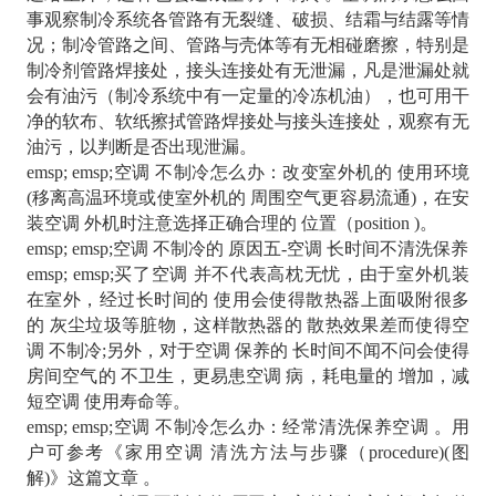
事观察制冷系统各管路有无裂缝、破损、结霜与结露等情
况；制冷管路之间、管路与壳体等有无相碰磨擦，特别是
制冷剂管路焊接处，接头连接处有无泄漏，凡是泄漏处就
会有油污（制冷系统中有一定量的冷冻机油），也可用干
净的软布、软纸擦拭管路焊接处与接头连接处，观察有无
油污，以判断是否出现泄漏。
emsp; emsp;空调 不制冷怎么办：改变室外机的 使用环境
(移离高温环境或使室外机的 周围空气更容易流通)，在安
装空调 外机时注意选择正确合理的 位置（position )。
emsp; emsp;空调 不制冷的 原因五-空调 长时间不清洗保养
emsp; emsp;买了空调 并不代表高枕无忧，由于室外机装
在室外，经过长时间的 使用会使得散热器上面吸附很多
的 灰尘垃圾等脏物，这样散热器的 散热效果差而使得空
调 不制冷;另外，对于空调 保养的 长时间不闻不问会使得
房间空气的 不卫生，更易患空调 病，耗电量的 增加，减
短空调 使用寿命等。
emsp; emsp;空调 不制冷怎么办：经常清洗保养空调 。用
户可参考《家用空调 清洗方法与步骤（procedure)(图
解)》这篇文章 。