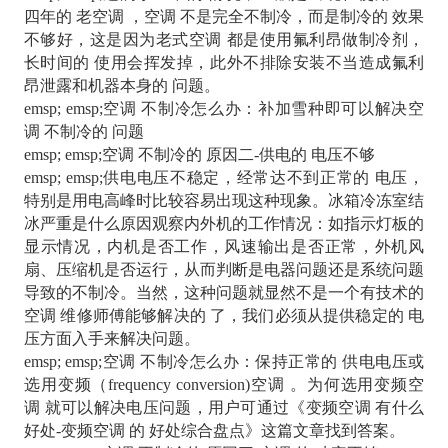
四年的 老空调 ，空调 不是完全不制冷，而是制冷的 效果
不够好，这是因为老式空调 都是使用氟利昂做制冷剂，
长时间的 使用会挥发掉，此外不排除安装不当造成氟利
昂泄露和机器本身的 问题。
emsp; emsp;空调 不制冷怎么办：补加雪种即可以解决空
调 不制冷的 问题
emsp; emsp;空调 不制冷的 原因二-供电的 电压不够
emsp; emsp;供电电压不稳定，经常达不到正常的 电压，
特别是用电高峰时比较容易出现这种现象。冰箱冷冻室结
冰严重是什么原因观察内外机的工作情况：如指示灯板的
显示情况，内机是否工作，风速输出是否正常，外机风
扇、压缩机是否运行，从而判断是电器问题还是系统问题
导致的不制冷。当然，这种问题就显然不是一个有技术的
空调 维修师傅能够解决的 了，我们必须从提供稳定的 电
压方面入手来解决问题。
emsp; emsp;空调 不制冷怎么办：保持正常的 供电电压或
选用变频（frequency conversion)空调 。为何选用变频空
调 就可以解决电压问题，用户可通过《变频空调 有什么
好处-变频空调 的 好处综合盘点》这篇文章找到答案。